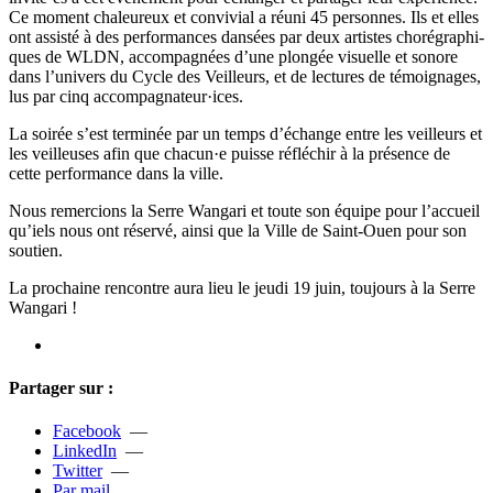
Ce moment cha­leu­reux et convi­vial a réuni 45 per­son­nes. Ils et elles
ont assisté à des per­for­man­ces dan­sées par deux artis­tes cho­ré­gra­phi­
ques de WLDN, accom­pa­gnées d’une plon­gée visuelle et sonore
dans l’uni­vers du Cycle des Veilleurs, et de lec­tu­res de témoi­gna­ges,
lus par cinq accom­pa­gna­teur·i­ces.
La soirée s’est ter­mi­née par un temps d’échange entre les veilleurs et
les veilleu­ses afin que cha­cun·e puisse réflé­chir à la pré­sence de
cette per­for­mance dans la ville.
Nous remer­cions la Serre Wangari et toute son équipe pour l’accueil
qu’iels nous ont réservé, ainsi que la Ville de Saint-Ouen pour son
sou­tien.
La pro­chaine ren­contre aura lieu le jeudi 19 juin, tou­jours à la Serre
Wangari !
Partager sur :
Facebook
—
LinkedIn
—
Twitter
—
Par mail