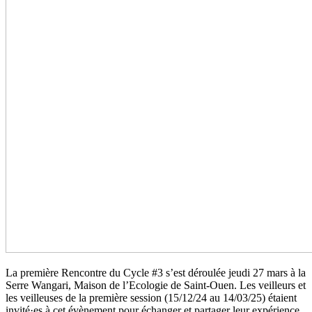
La pre­mière Rencontre du Cycle #3 s’est dérou­lée jeudi 27 mars à la
Serre Wangari, Maison de l’Ecologie de Saint-Ouen. Les veilleurs et
les veilleu­ses de la pre­mière ses­sion (15/12/24 au 14/03/25) étaient
invi­té·es à cet évènement pour échanger et par­ta­ger leur expé­rience.