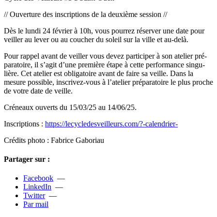
// Ouverture des ins­crip­tions de la deuxième ses­sion //
Dès le lundi 24 février à 10h, vous pour­rez réser­ver une date pour
veiller au lever ou au cou­cher du soleil sur la ville et au-delà.
Pour rappel avant de veiller vous devez par­ti­ci­per à son ate­lier pré­
pa­ra­toire, il s’agit d’une pre­mière étape à cette per­for­mance sin­gu­
lière. Cet ate­lier est obli­ga­toire avant de faire sa veille. Dans la
mesure pos­si­ble, ins­cri­vez-vous à l’ate­lier pré­pa­ra­toire le plus proche
de votre date de veille.
Créneaux ouverts du 15/03/25 au 14/06/25.
Inscriptions :
https://lecy­cle­des­veilleurs.com/?-calen­drier-
Crédits photo : Fabrice Gaboriau
Partager sur :
Facebook
—
LinkedIn
—
Twitter
—
Par mail