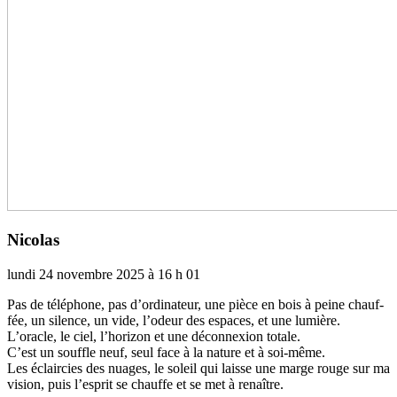
Nicolas
lundi 24 novembre 2025 à 16 h 01
Pas de télé­­phone, pas d’ordi­­na­­teur, une pièce en bois à peine chauf­­
fée, un silence, un vide, l’odeur des espa­­ces, et une lumière.
L’oracle, le ciel, l’hori­­zon et une déconnexion totale.
C’est un souf­­fle neuf, seul face à la nature et à soi-même.
Les éclaircies des nuages, le soleil qui laisse une marge rouge sur ma
vision, puis l’esprit se chauffe et se met à renaî­­tre.