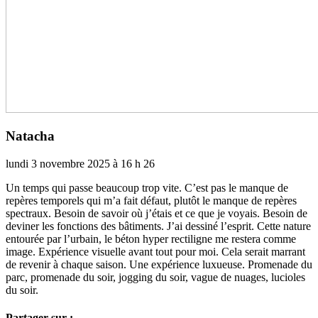
Natacha
lundi 3 novembre 2025 à 16 h 26
Un temps qui passe beau­coup trop vite. C’est pas le manque de
repè­res tem­po­rels qui m’a fait défaut, plutôt le manque de repè­res
spec­traux. Besoin de savoir où j’étais et ce que je voyais. Besoin de
devi­ner les fonc­tions des bâti­ments. J’ai des­siné l’esprit. Cette nature
entou­rée par l’urbain, le béton hyper rec­ti­li­gne me res­tera comme
image. Expérience visuelle avant tout pour moi. Cela serait mar­rant
de reve­nir à chaque saison. Une expé­rience luxueuse. Promenade du
parc, pro­me­nade du soir, jog­ging du soir, vague de nuages, lucio­les
du soir.
Partager sur :