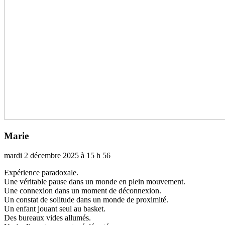
Marie
mardi 2 décembre 2025 à 15 h 56
Expérience para­­doxale.
Une véri­­ta­­ble pause dans un monde en plein mou­­ve­­ment.
Une connexion dans un moment de déconnexion.
Un cons­­tat de soli­­tude dans un monde de proxi­­mité.
Un enfant jouant seul au basket.
Des bureaux vides allu­­més.