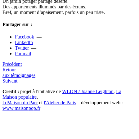
Un jardin pota­­ger par­­ta­gé déserté.
Des appar­­te­­ments illu­­mi­­nés par des écrans.
Bref, un moment d’apai­­se­­ment, par­­fois un peu triste.
Partager sur :
Facebook
—
LinkedIn
—
Twitter
—
Par mail
Précédent
Retour
aux témoignages
Suivant
Crédit :
projet à l'initiative de
WLDN / Joanne Leighton
,
La
Maison populaire
,
la Maison du Parc
et
l'Atelier de Paris
– développement web :
www.maisonpop.fr