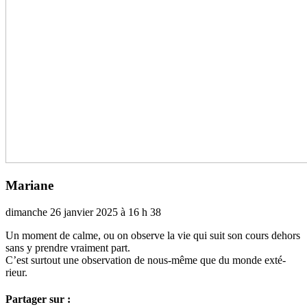
Mariane
dimanche 26 janvier 2025 à 16 h 38
Un moment de calme, ou on observe la vie qui suit son cours dehors
sans y pren­dre vrai­ment part.
C’est sur­tout une obser­va­tion de nous-même que du monde exté­
rieur.
Partager sur :