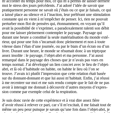
m’accor­­der du temps pour moi, ce qui m’a permis de lais­­ser der­­rière
moi le stress des jours pré­­cé­­dents. J’ai adoré l’idée de savoir que
pra­­ti­­que­­ment per­­sonne ne savait où j’étais ou ce que je fai­­sais, ce qui
a laissé place au silence et à l’inac­­tion, leur pré­­fé­­rant une sti­­mu­­la­­tion
cons­­tante qui en vient à m’empê­­cher de penser. Ici, rien ne pou­­vait
per­­tur­­ber mon flot de pen­­sées qui, étonnamment, en voyant qu’il
avait la pos­­si­­bi­­lité de s’expri­­mer, a para­­doxa­­le­­ment ralenti son débit
pour me lais­­ser plei­­ne­­ment contem­­pler le pay­­sage. Paysage qui
durant une heure a cons­­ti­­tué la seule maté­­ria­­li­­sa­­tion du monde exté­­
rieur, qui pour une fois s’incar­­nait donc plei­­ne­­ment et non à toute
vitesse dans l’élan d’une jour­­née, ou par le biais d’un écran ou d’un
livre. Durant une heure, le monde se résu­­mait donc à un trip­­ty­­que
assez inso­­lite : le pay­­sage, l’objet-abri et ma per­­sonne. J’ai aussi
remar­­qué dans le pay­­sage des choses que je n’avais pas vues en
temps normal. J’ai déve­­loppé un lien concret avec le lieu de l’objet-
abri, et là où d’habi­tude on habite, on habite le lieu où l’on se
trouve. J’avais ici plutôt l’impres­­sion que cette rela­­tion était basée
sur du don­­nant-don­­nant et que lui aussi m’habi­­tait. Enfin, j’ai réussi
à me recen­­trer sur moi et me suis rendu compte que le fait de ne pas
avoir à inte­­ra­­gir me don­­nait à décou­­vrir d’autres moyens d’expres­­
sion comme par exem­­ple celui de la res­­pi­­ra­­tion.
Je suis donc ravie de cette expé­­rience et à vrai dire assez fière
d’avoir réussi à rele­­ver ce pari, car s’il m’exci­­tait, il me fai­­sait tout de
même un peu peur puis­­que je savais qu’une fois dans l’objet-abri, je