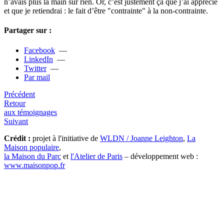
n’avais plus la main sur rien. Or, c’est jus­­te­­ment ça que j’ai appré­­cié
et que je retien­­drai : le fait d’être "contrainte" à la non-contrainte.
Partager sur :
Facebook
—
LinkedIn
—
Twitter
—
Par mail
Précédent
Retour
aux témoignages
Suivant
Crédit :
projet à l'initiative de
WLDN / Joanne Leighton
,
La
Maison populaire
,
la Maison du Parc
et
l'Atelier de Paris
– développement web :
www.maisonpop.fr