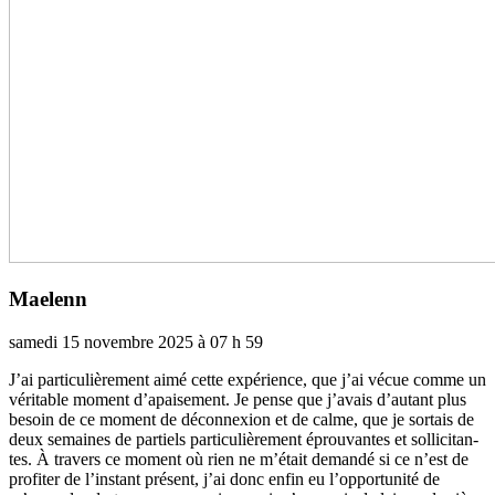
Maelenn
samedi 15 novembre 2025 à 07 h 59
J’ai par­­ti­­cu­­liè­­re­­ment aimé cette expé­­rience, que j’ai vécue comme un
véri­­ta­­ble moment d’apai­­se­­ment. Je pense que j’avais d’autant plus
besoin de ce moment de déconnexion et de calme, que je sor­­tais de
deux semai­­nes de par­­tiels par­­ti­­cu­­liè­­re­­ment éprouvantes et sol­­li­­ci­­tan­­
tes. À tra­­vers ce moment où rien ne m’était demandé si ce n’est de
pro­­fi­­ter de l’ins­­tant pré­­sent, j’ai donc enfin eu l’oppor­­tu­­nité de