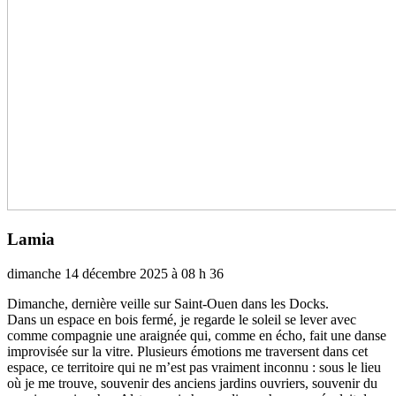
Lamia
dimanche 14 décembre 2025 à 08 h 36
Dimanche, der­­nière veille sur Saint-Ouen dans les Docks.
Dans un espace en bois fermé, je regarde le soleil se lever avec
comme com­­pa­­gnie une arai­­gnée qui, comme en écho, fait une danse
impro­­vi­­sée sur la vitre. Plusieurs émotions me tra­­ver­­sent dans cet
espace, ce ter­­ri­­toire qui ne m’est pas vrai­­ment inconnu : sous le lieu
où je me trouve, sou­­ve­­nir des anciens jar­­dins ouvriers, sou­­ve­­nir du