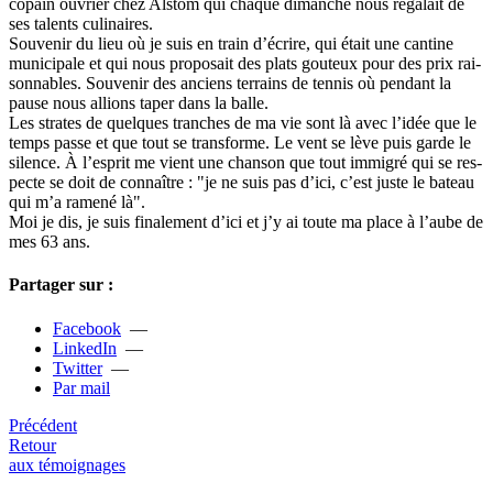
copain ouvrier chez Alstom qui chaque diman­­che nous réga­­lait de
ses talents culi­­nai­­res.
Souvenir du lieu où je suis en train d’écrire, qui était une can­­tine
muni­­ci­­pale et qui nous pro­­po­­sait des plats gou­­teux pour des prix rai­­
son­­na­­bles. Souvenir des anciens ter­­rains de tennis où pen­­dant la
pause nous allions taper dans la balle.
Les stra­tes de quel­­ques tran­­ches de ma vie sont là avec l’idée que le
temps passe et que tout se trans­forme. Le vent se lève puis garde le
silence. À l’esprit me vient une chan­­son que tout immi­gré qui se res­­
pecte se doit de connaî­­tre : "je ne suis pas d’ici, c’est juste le bateau
qui m’a ramené là".
Moi je dis, je suis fina­­le­­ment d’ici et j’y ai toute ma place à l’aube de
mes 63 ans.
Partager sur :
Facebook
—
LinkedIn
—
Twitter
—
Par mail
Précédent
Retour
aux témoignages