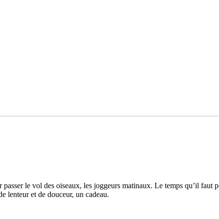
sser le vol des oiseaux, les jog­­geurs mati­­naux. Le temps qu’il faut pour
 len­­teur et de dou­­ceur, un cadeau.