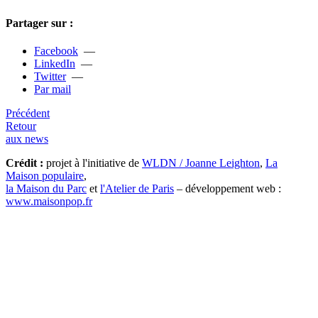
Partager sur :
Facebook
—
LinkedIn
—
Twitter
—
Par mail
Précédent
Retour
aux news
Crédit :
projet à l'initiative de
WLDN / Joanne Leighton
,
La
Maison populaire
,
la Maison du Parc
et
l'Atelier de Paris
– développement web :
www.maisonpop.fr