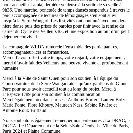
pour accueillir Lamia, der­nière veilleuse à la sortie de sa veille à
9h36. Une marche, ponc­tuée de temps dansés sus­pen­dus à tra­vers le
parc accom­pa­gnée de lec­tu­res de témoi­gna­ges s’en sont suivi
jusqu’à la Serre Wangari. Les fes­ti­vi­tés ont conti­nué avec une der­
nière danse puis des prises de paro­les pour finir avec la remise du
carnet du Cycle des Veilleurs #3, et une expo­si­tion autour d’un petit-
déjeu­ner convi­vial.
La com­pa­gnie WLDN remer­cie l’ensem­ble des par­ti­ci­pant·es,
accom­pa­gna­teur·i­ces et for­ma­tri­ces.
Merci d’avoir offert votre temps, votre regard, votre enga­ge­ment ;
merci d’avoir fait des Veilleurs une oeuvre vivante et pro­fon­dé­ment
humaine.
Merci à la Ville de Saint-Ouen pour son sou­tien, à l’équipe du
Conservatoire, de la Serre Wangari ainsi qu’aux gar­diens du Grand
Parc pour nous avoir accueilli tout au long du projet. Merci à
L’Espace 1789 pour son sou­tien à la com­mu­ni­ca­tion.
Merci également aux dan­seur·­ses : Anthony Barreri, Lauren Bolze,
Marie Fonte, Flore Khoury, Maureen Nass, Sabine Rivière et
Antoine Roux-Briffaud.
Nous sou­hai­tons également remer­cier nos par­te­nai­res : La DRAC, la
DGCA, Le Département de la Seine-Saint-Denis, La Ville de Paris,
Paris 2024 et Plaine Commune.