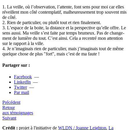
1. La veille, où l’obser­va­tion, l’attente, font sens pour moi car elles
réveillent mon côté contem­pla­tif, mal­heu­reu­se­ment trop sou­vent mis
de côté.
2. Rien de par­ti­cu­lier, ou plutôt tout et rien fina­le­ment.
3. L’espace de la boite, la dis­tance et la pers­pec­tive qu’elle offre. Le
sens aussi. Ma veille s’est faite par temps bru­meux. Pas de chan­ge­
ment de lumière du tout. C’est ainsi. Cela a recen­tré mon atten­tion
sur le rap­port à la ville.
4. Je n’ima­gi­nais rien de par­ti­cu­lier, mais j’ima­gi­nais tout de même
quel­que chose de plus "fort", mais c’est de ma faute !
Partager sur :
Facebook
—
LinkedIn
—
Twitter
—
Par mail
Précédent
Retour
aux témoignages
Suivant
Crédit :
projet à l'initiative de
WLDN / Joanne Leighton
,
La