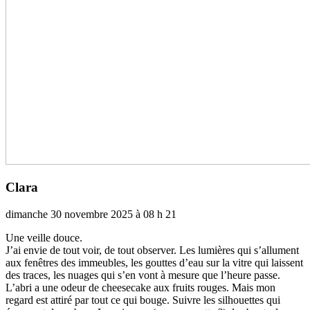
Clara
dimanche 30 novembre 2025 à 08 h 21
Une veille douce.
J’ai envie de tout voir, de tout obser­ver. Les lumiè­res qui s’allu­ment
aux fenê­tres des immeu­bles, les gout­tes d’eau sur la vitre qui lais­sent
des traces, les nuages qui s’en vont à mesure que l’heure passe.
L’abri a une odeur de chee­se­cake aux fruits rouges. Mais mon
regard est attiré par tout ce qui bouge. Suivre les sil­houet­tes qui