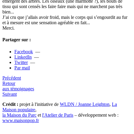
émergent des arbres. Les oiseaux (une mar­motte ?), les bouts de
tissu qui sont censés les faire faire mais qui ne mar­chent pas très
bien...
J’ai cru que j’allais avoir froid, mais le corps qui s’engour­dit au fur
et à mesure est une sen­sa­tion agréa­ble en fait...
Merci.
Partager sur :
Facebook
—
LinkedIn
—
Twitter
—
Par mail
Précédent
Retour
aux témoignages
Suivant
Crédit :
projet à l'initiative de
WLDN / Joanne Leighton
,
La
Maison populaire
,
la Maison du Parc
et
l'Atelier de Paris
– développement web :
www.maisonpop.fr